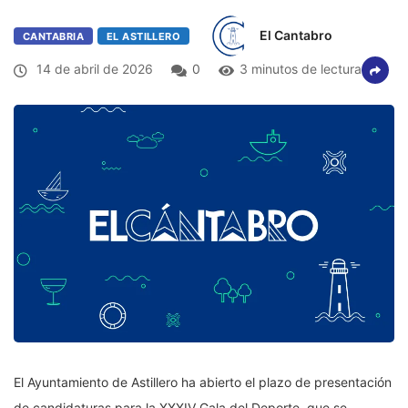
El Cantabro
CANTABRIA
EL ASTILLERO
14 de abril de 2026
0
3 minutos de lectura
El Ayuntamiento de Astillero ha abierto el plazo de presentación
de candidaturas para la XXXIV Gala del Deporte, que se