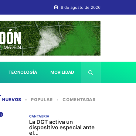
 innecesarios
6 de agosto de 2026
TECNOLOGÍA
MOVILIDAD
SALUD
NUEVOS
POPULAR
COMENTADAS
1
CANTABRIA
La DGT activa un
dispositivo especial ante
el...