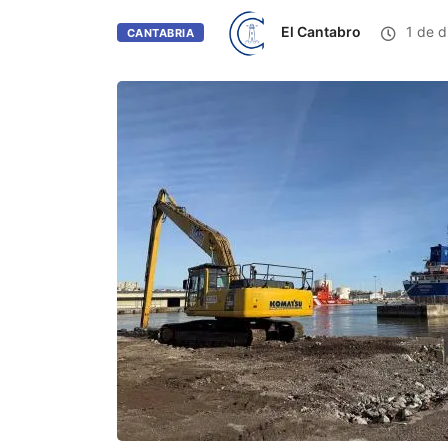
El Cantabro
1 de d
CANTABRIA