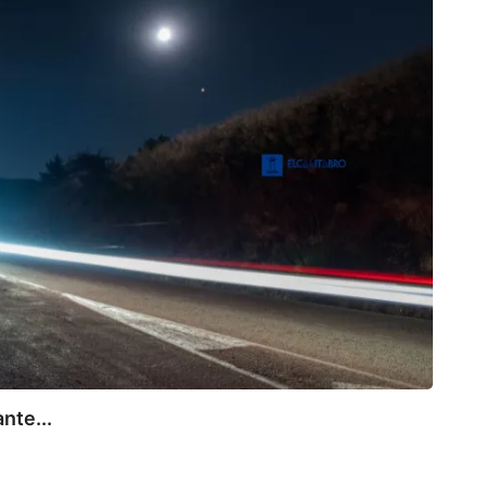
nte...
PO