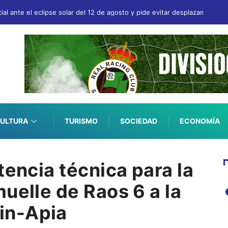
ial ante el eclipse solar del 12 de agosto y pide evitar desplazamientos
ULTURA
TURISMO
SOCIEDAD
ECONOMÍA
tencia técnica para la
uelle de Raos 6 a la
in-Apia