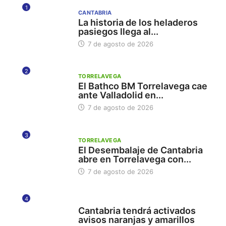
1
CANTABRIA
La historia de los heladeros
pasiegos llega al...
7 de agosto de 2026
2
TORRELAVEGA
El Bathco BM Torrelavega cae
ante Valladolid en...
7 de agosto de 2026
3
TORRELAVEGA
El Desembalaje de Cantabria
abre en Torrelavega con...
7 de agosto de 2026
4
112
Cantabria tendrá activados
avisos naranjas y amarillos