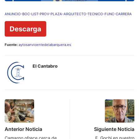
ANUNCIO-BOC-LIST-PROV-PLAZA-ARQUITECTO-TECNICO-FUNC-CARRERA
Descarga
Fuente:
aytosanvicentedelabarquera.es
El Cantabro
Anterior Noticia
Siguiente Noticia
Camargo ofrece cerca de
F. Gochi en nuestro