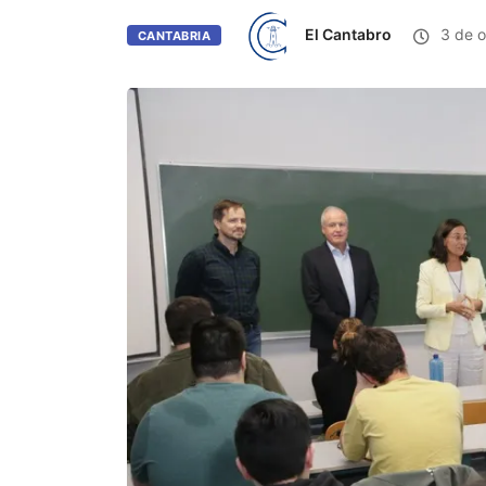
El Cantabro
3 de o
CANTABRIA