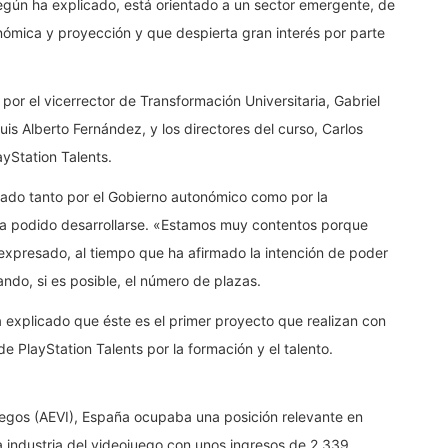
egún ha explicado, está orientado a un sector emergente, de
ómica y proyección y que despierta gran interés por parte
or el vicerrector de Transformación Universitaria, Gabriel
is Alberto Fernández, y los directores del curso, Carlos
yStation Talents.
izado tanto por el Gobierno autonómico como por la
ya podido desarrollarse. «Estamos muy contentos porque
expresado, al tiempo que ha afirmado la intención de poder
ando, si es posible, el número de plazas.
 explicado que éste es el primer proyecto que realizan con
 PlayStation Talents por la formación y el talento.
egos (AEVI), España ocupaba una posición relevante en
a industria del videojuego con unos ingresos de 2.339