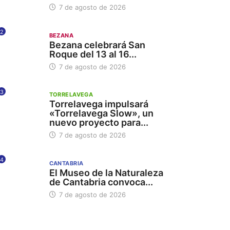
7 de agosto de 2026
2
BEZANA
Bezana celebrará San
Roque del 13 al 16...
7 de agosto de 2026
3
TORRELAVEGA
Torrelavega impulsará
«Torrelavega Slow», un
nuevo proyecto para...
7 de agosto de 2026
4
CANTABRIA
El Museo de la Naturaleza
de Cantabria convoca...
7 de agosto de 2026