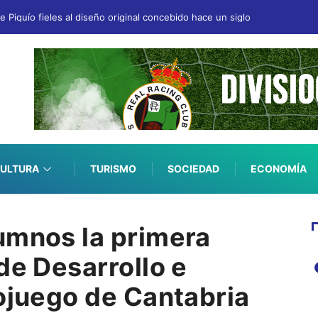
 Piquío fieles al diseño original concebido hace un siglo
ULTURA
TURISMO
SOCIEDAD
ECONOMÍA
umnos la primera
de Desarrollo e
eojuego de Cantabria