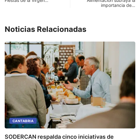
Fiestas de la Virgen…
Alimentación subraya la
importancia de…
Noticias Relacionadas
CANTABRIA
SODERCAN respalda cinco iniciativas de
E