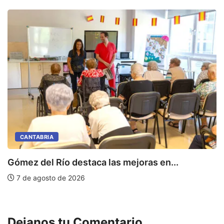
CANTABRIA
Gómez del Río destaca las mejoras en...
C
de
7 de agosto de 2026
Dejanos tu Comentario