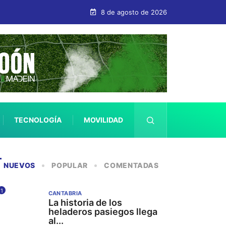
bastián
8 de agosto de 2026
TECNOLOGÍA
MOVILIDAD
SALUD
NUEVOS
POPULAR
COMENTADAS
1
CANTABRIA
La historia de los
heladeros pasiegos llega
al...