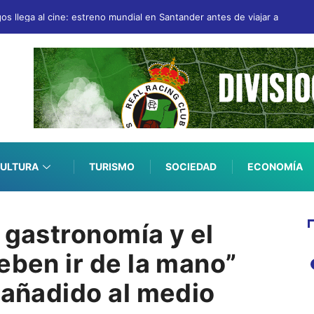
gos llega al cine: estreno mundial en Santander antes de viajar a San Se
ULTURA
TURISMO
SOCIEDAD
ECONOMÍA
 gastronomía y el
eben ir de la mano”
 añadido al medio