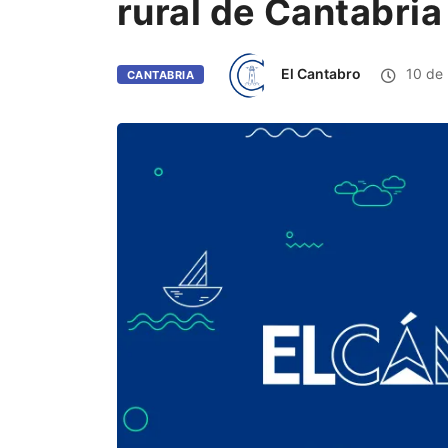
rural de Cantabria
El Cantabro
10 de 
CANTABRIA