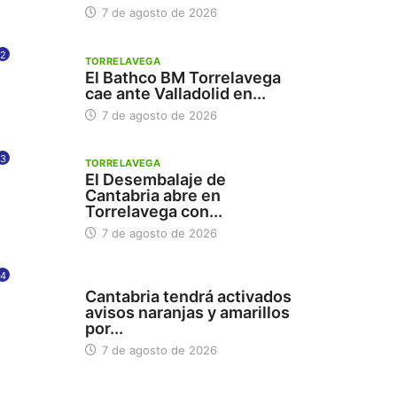
7 de agosto de 2026
2
TORRELAVEGA
El Bathco BM Torrelavega
cae ante Valladolid en...
7 de agosto de 2026
3
TORRELAVEGA
El Desembalaje de
Cantabria abre en
Torrelavega con...
7 de agosto de 2026
4
112
Cantabria tendrá activados
avisos naranjas y amarillos
por...
7 de agosto de 2026