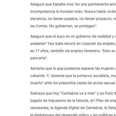
Asegura que España vive “en una permanente anomal
incompetencia lo invaden todo. Nunca había vivido
decencia, no tienen palabra, no tienen proyecto, no
las Cortes. No gobiernan, se protegen”.
Asegura que el suyo es un gobierno de realidad y
adelante”: hoy bate récord en creación de empleo, “
en 17 años, también de empleo femenino. “Esto es
pancarta”.
Advierte que lo que podemos esperar las mujeres d
cobarde. Y, lamenta que la portavoz socialista, m
muerto” ante los presuntos casos de acoso sexual e
Subraya que hoy “Cantabria va a más” y es fruto de
bajada de impuestos de la historia, el I Plan de em
necesarias, la Agenda Digital de Cantabria, la Simpl
el desbloqueo del desarrollo eólico y las políticas 