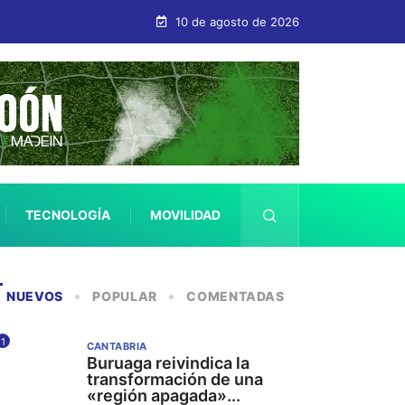
»
10 de agosto de 2026
TECNOLOGÍA
MOVILIDAD
SALUD
NUEVOS
POPULAR
COMENTADAS
1
CANTABRIA
Buruaga reivindica la
transformación de una
«región apagada»...