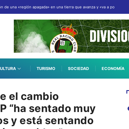
ión de una «región apagada» en una tierra que avanza y «va a por todas
ULTURA
TURISMO
SOCIEDAD
ECONOMÍA
e el cambio
PP “ha sentado muy
os y está sentando