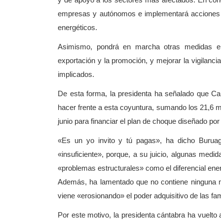
y de apoyo a los sectores más afectados. En concre
empresas y autónomos e implementará acciones p
energéticos.
Asimismo, pondrá en marcha otras medidas enc
exportación y la promoción, y mejorar la vigilancia
implicados.
De esta forma, la presidenta ha señalado que Can
hacer frente a esta coyuntura, sumando los 21,6 mi
junio para financiar el plan de choque diseñado por
«Es un yo invito y tú pagas», ha dicho Buru
«insuficiente», porque, a su juicio, algunas med
«problemas estructurales» como el diferencial energ
Además, ha lamentado que no contiene ninguna med
viene «erosionando» el poder adquisitivo de las fam
Por este motivo, la presidenta cántabra ha vuelto