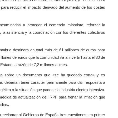
to, el Ejecutivo cántabro facilitará liquidez y financiación a
ara reducir el impacto derivado del aumento de los costes
aminadas a proteger el comercio minorista, reforzar la
, la asistencia y la coordinación con los diferentes colectivos
tabria destinará en total más de 61 millones de euros para
llones de euros que la comunidad va a invertir hasta el 30 de
 Estado, a razón de 7,2 millones al mes.
aga sobre un documento que «se ha quedado corto» y es
idas deberían tener carácter permanente para dar respuesta a
ético o la situación que padece la industria electro intensiva.
ida de actualización del IRPF para frenar la inflación que
ilias.
 a reclamar al Gobierno de España tres cuestiones: en primer