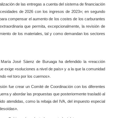
ualización de las entregas a cuenta del sistema de financiación
ecesidades de 2026 con los ingresos de 2023»; en segundo
 para compensar el aumento de los costes de los carburantes
a extraordinaria que permita, excepcionalmente, la revisión de
cimiento de los materiales, tal y como demandan los sectores
, María José Sáenz de Buruaga ha defendido la «reacción
ue exige «soluciones a nivel de país» y a la que la comunidad
endo «el toro por los cuernos».
isión fue crear un Comité de Coordinación con los diferentes
uerra y abordar las propuestas que posteriormente trasladó al
do atendidas, como la rebaja del IVA, del impuesto especial
«desoídas».