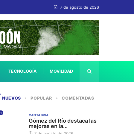
en que regula los requisitos de los centros sociales y de dependencia
7 de agosto de 2026
TECNOLOGÍA
MOVILIDAD
SALUD
NUEVOS
POPULAR
COMENTADAS
1
CANTABRIA
Gómez del Río destaca las
mejoras en la...
7 de agosto de 2026