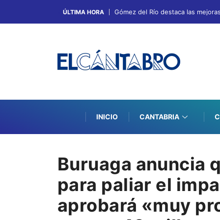
Gómez del Río destaca las mejoras 
ÚLTIMA HORA
INICIO
CANTABRIA
C
Buruaga anuncia q
para paliar el imp
aprobará «muy pro