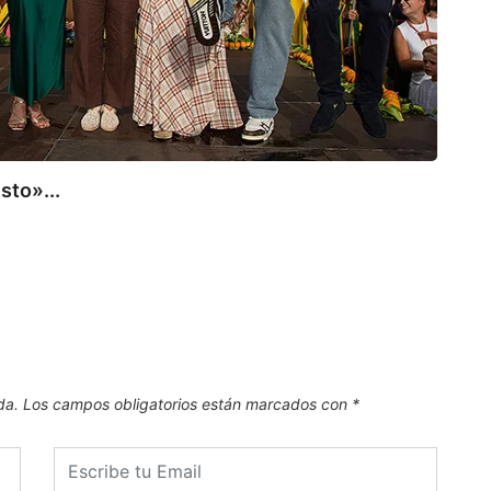
sto»...
COM
Comil
8 de
da.
Los campos obligatorios están marcados con
*