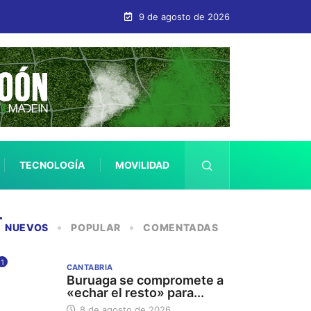
fica Protegida
9 de agosto de 2026
TECNOLOGÍA
MOVILIDAD
SALUD
NUEVOS
POPULAR
COMENTADAS
1
CANTABRIA
Buruaga se compromete a
«echar el resto» para...
8 de agosto de 2026