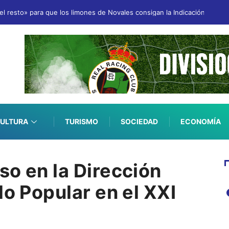
 resto» para que los limones de Novales consigan la Indicación Geográ
ULTURA
TURISMO
SOCIEDAD
ECONOMÍA
so en la Dirección
do Popular en el XXI