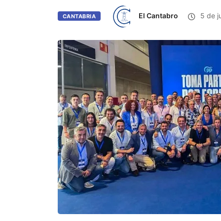
El Cantabro
5 de j
CANTABRIA