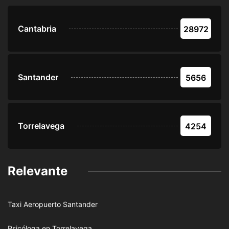
Cantabria
28972
Santander
5656
Torrelavega
4254
Relevante
Taxi Aeropuerto Santander
Psicóloga en Torrelavega