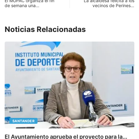
El MUPAC organiza el fin
La alcaldesa felicita a los
de semana una…
vecinos de Perines…
Noticias Relacionadas
SANTANDER
E
El Ayuntamiento aprueba el proyecto para la...