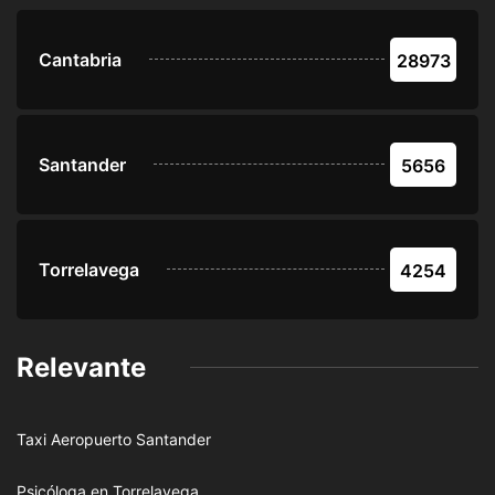
Cantabria
28973
Santander
5656
Torrelavega
4254
Relevante
Taxi Aeropuerto Santander
Psicóloga en Torrelavega