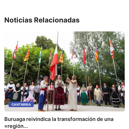
Noticias Relacionadas
CANTABRIA
Buruaga reivindica la transformación de una
E
«región...