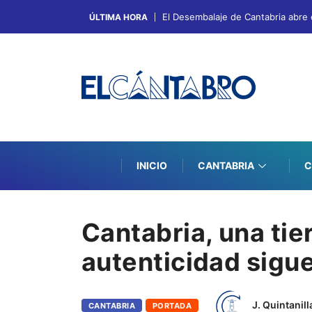
El Desembalaje de Cantabria abre 
ÚLTIMA HORA
INICIO
CANTABRIA
C
Cantabria, una tie
autenticidad sigue
J. Quintanill
CANTABRIA
PORTADA