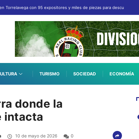
en Torrelavega con 95 expositores y miles de piezas para descubrir
ULTURA
TURISMO
SOCIEDAD
ECONOMÍA
rra donde la
 intacta
a
10 de mayo de 2026
0