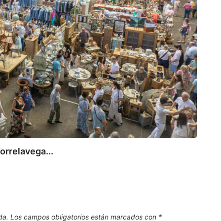
112
Canta
7 de
orrelavega...
da.
Los campos obligatorios están marcados con
*