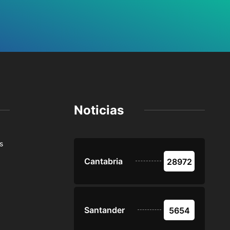
Noticias
s
Cantabria
28972
Santander
5654