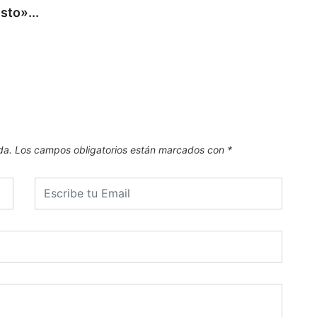
sto»...
COM
Comil
8 de
da.
Los campos obligatorios están marcados con
*