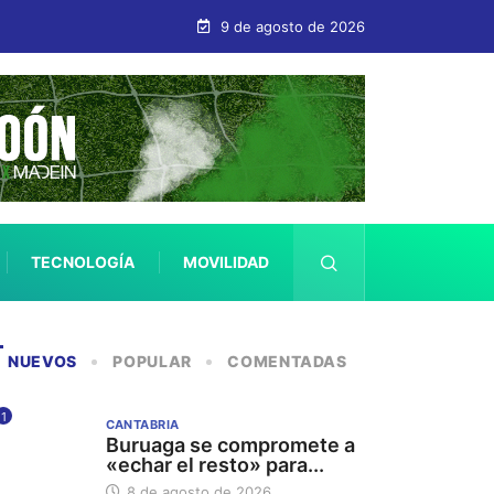
fica Protegida
9 de agosto de 2026
TECNOLOGÍA
MOVILIDAD
SALUD
NUEVOS
POPULAR
COMENTADAS
1
CANTABRIA
Buruaga se compromete a
«echar el resto» para...
8 de agosto de 2026