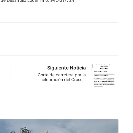
a de Desarrollo Local Tfno: 942-517724
Siguiente Noticia
Corte de carretera por la
celebración del Cross…