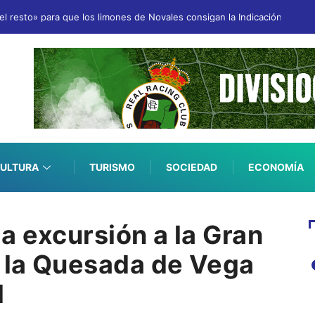
 resto» para que los limones de Novales consigan la Indicación Geográ
ULTURA
TURISMO
SOCIEDAD
ECONOMÍA
a excursión a la Gran
y la Quesada de Vega
l