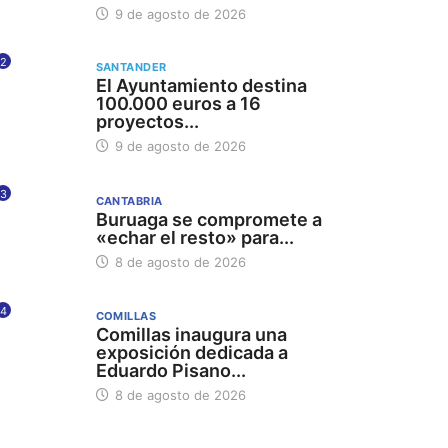
9 de agosto de 2026
2
SANTANDER
El Ayuntamiento destina
100.000 euros a 16
proyectos...
9 de agosto de 2026
3
CANTABRIA
Buruaga se compromete a
«echar el resto» para...
8 de agosto de 2026
4
COMILLAS
Comillas inaugura una
exposición dedicada a
Eduardo Pisano...
8 de agosto de 2026