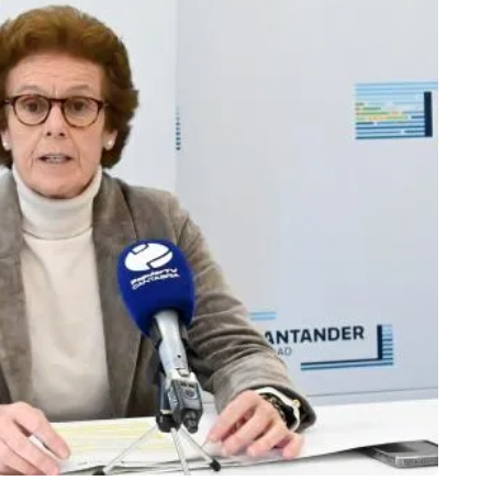
SAN
El Ay