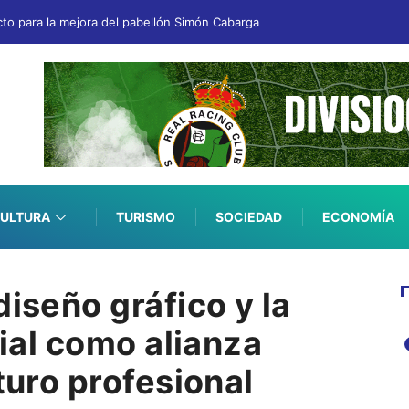
to para la mejora del pabellón Simón Cabarga
ULTURA
TURISMO
SOCIEDAD
ECONOMÍA
diseño gráfico y la
cial como alianza
turo profesional