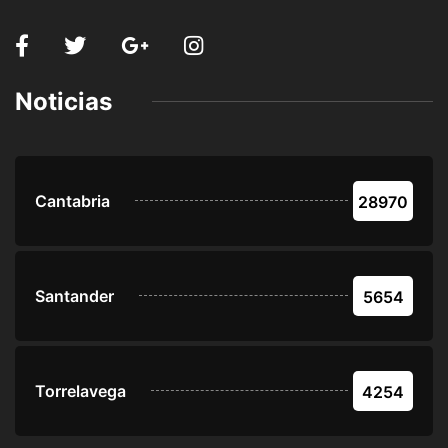
Noticias
Cantabria
28970
Santander
5654
Torrelavega
4254