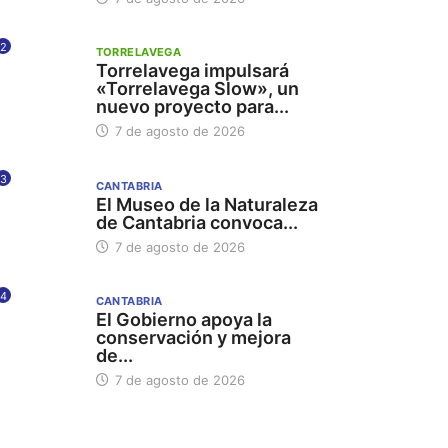
2
TORRELAVEGA
Torrelavega impulsará
«Torrelavega Slow», un
nuevo proyecto para...
7 de agosto de 2026
3
CANTABRIA
El Museo de la Naturaleza
de Cantabria convoca...
7 de agosto de 2026
4
CANTABRIA
El Gobierno apoya la
conservación y mejora
de...
7 de agosto de 2026