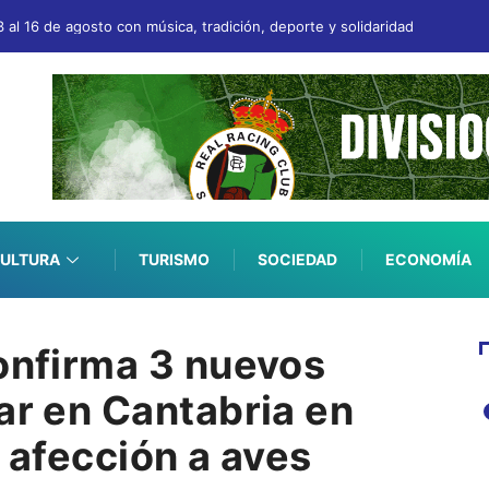
al 16 de agosto con música, tradición, deporte y solidaridad
ULTURA
TURISMO
SOCIEDAD
ECONOMÍA
confirma 3 nuevos
ar en Cantabria en
n afección a aves