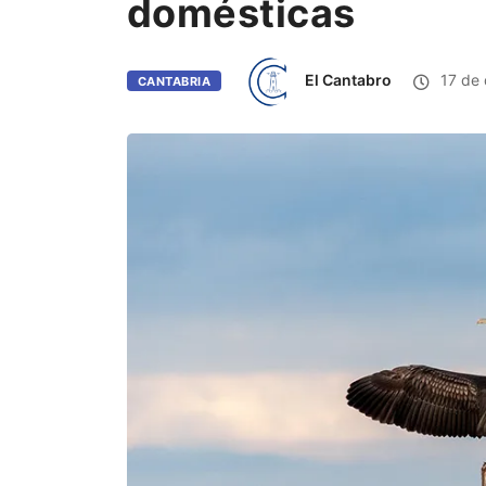
domésticas
El Cantabro
17 de 
CANTABRIA