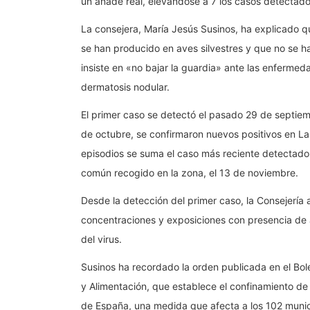
un ánade real, elevándose a 7 los casos detectad
La consejera, María Jesús Susinos, ha explicado q
se han producido en aves silvestres y que no se h
insiste en «no bajar la guardia» ante las enfermed
dermatosis nodular.
El primer caso se detectó el pasado 29 de septiemb
de octubre, se confirmaron nuevos positivos en La
episodios se suma el caso más reciente detectado 
común recogido en la zona, el 13 de noviembre.
Desde la detección del primer caso, la Consejería a
concentraciones y exposiciones con presencia de a
del virus.
Susinos ha recordado la orden publicada en el Bolet
y Alimentación, que establece el confinamiento de l
de España, una medida que afecta a los 102 munic