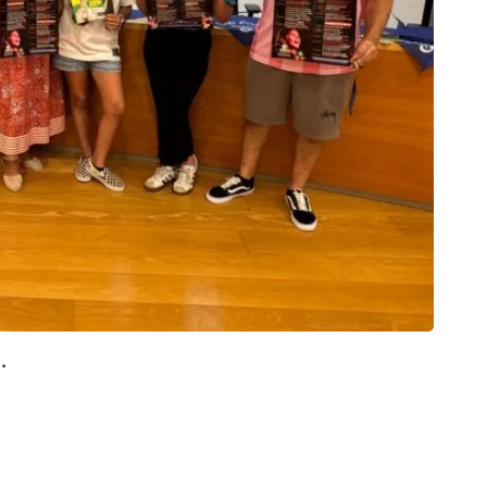
TOR
Torre
7 de
.