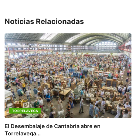
Noticias Relacionadas
TORRELAVEGA
C
a
El Desembalaje de Cantabria abre en
Torrelavega...