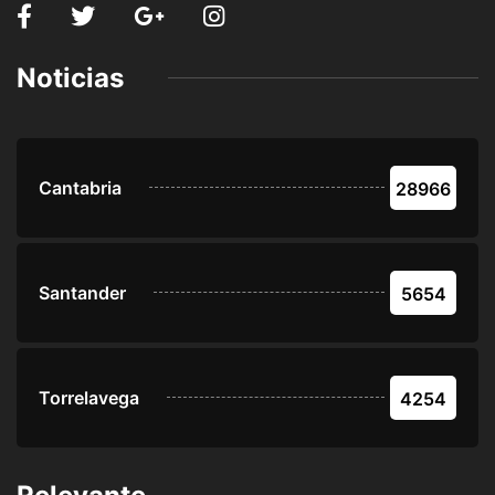
Noticias
Cantabria
28966
Santander
5654
Torrelavega
4254