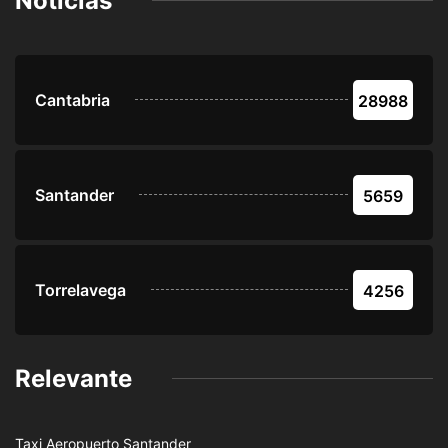
Noticias
Cantabria
28988
Santander
5659
Torrelavega
4256
Relevante
Taxi Aeropuerto Santander