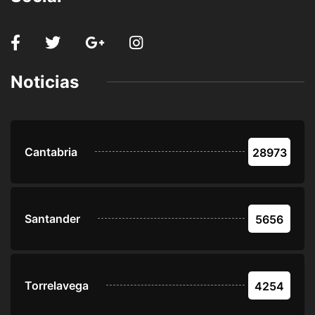
Noticias
Cantabria
28973
Santander
5656
Torrelavega
4254