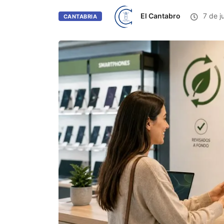
El Cantabro
7 de j
CANTABRIA