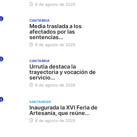
8 de agosto de 2026
2
CANTABRIA
Media traslada a los
afectados por las
sentencias...
8 de agosto de 2026
3
CANTABRIA
Urrutia destaca la
trayectoria y vocación de
servicio...
8 de agosto de 2026
4
SANTANDER
Inaugurada la XVI Feria de
Artesanía, que reúne...
8 de agosto de 2026