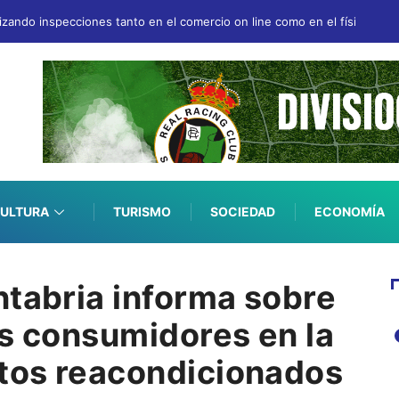
izando inspecciones tanto en el comercio on line como en el físico para g
ULTURA
TURISMO
SOCIEDAD
ECONOMÍA
ntabria informa sobre
os consumidores en la
tos reacondicionados