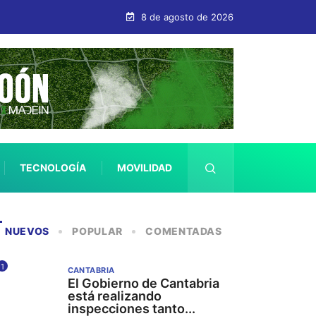
arantizar la seguridad de las gafas a la venta para la observación del e
8 de agosto de 2026
TECNOLOGÍA
MOVILIDAD
SALUD
NUEVOS
POPULAR
COMENTADAS
1
CANTABRIA
El Gobierno de Cantabria
está realizando
inspecciones tanto...