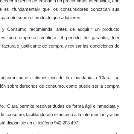
ceder a bienes de calidad a un precio «más asequible», con
que es «fundamental» que los consumidores conozcan sus
nsparente sobre el producto que adquieren.
o y Consumo recomienda, antes de adquirir un producto
es una empresa, verificar el periodo de garantía, leer
r factura o justificante de compra y revisar las condiciones de
nsumo pone a disposición de la ciudadanía a ‘Clara’, su
ntación sobre derechos de consumo, como puede ser la compra
ño, ‘Clara’ permite resolver dudas de forma ágil e inmediata y
de consumo, facilitando así el acceso a la información y a los
tá disponible en el teléfono 942 208 497.