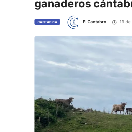
ganaderos cántab
El Cantabro
19 de 
CANTABRIA