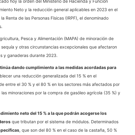
cado hoy la orden del Ministerio de Hacienda y Función
miento Neto y la reducción general aplicables en 2023 en el
 la Renta de las Personas Físicas (IRPF), el denominado
s.
Agricultura, Pesca y Alimentación (MAPA) de minoración de
la sequía y otras circunstancias excepcionales que afectaron
las y ganaderas durante 2023.
tinúa dando cumplimiento a las medidas acordadas para
tablecer una reducción generalizada del 15 % en el
de entre el 30 % y el 80 % en los sectores más afectados por
e las minoraciones por la compra de gasóleo agrícola (35 %) y
ndimiento neto del 15 % a la que podrán acogerse los
deros
que tributan por el sistema de módulos. Determinados
pecíficas
, que son del 80 % en el caso de la castaña, 50 %