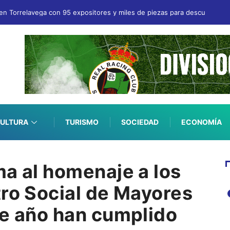
en Torrelavega con 95 expositores y miles de piezas para descubrir
ULTURA
TURISMO
SOCIEDAD
ECONOMÍA
ma al homenaje a los
tro Social de Mayores
te año han cumplido