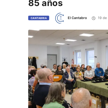
85 años
El Cantabro
19 de 
CANTABRIA