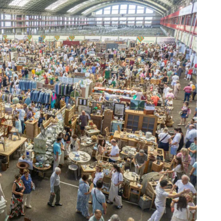
112
Canta
7 de