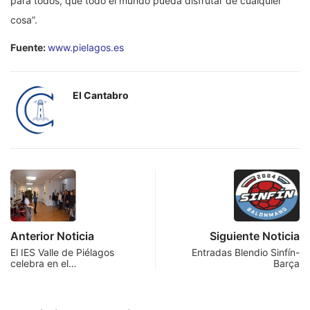
para todos, que todo el mundo pueda disfrutar de cualquier
cosa”.
Fuente:
www.pielagos.es
El Cantabro
Anterior Noticia
Siguiente Noticia
El IES Valle de Piélagos
Entradas Blendio Sinfín-
celebra en el…
Barça