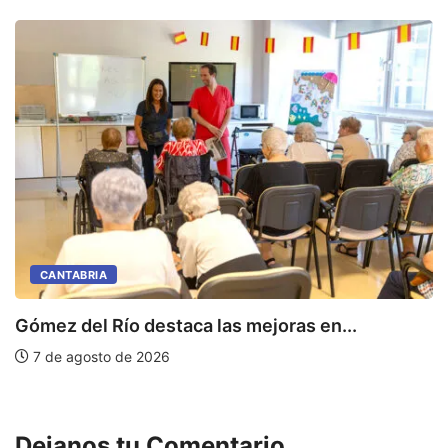
CANTABRIA
Gómez del Río destaca las mejoras en...
C
de
7 de agosto de 2026
Dejanos tu Comentario