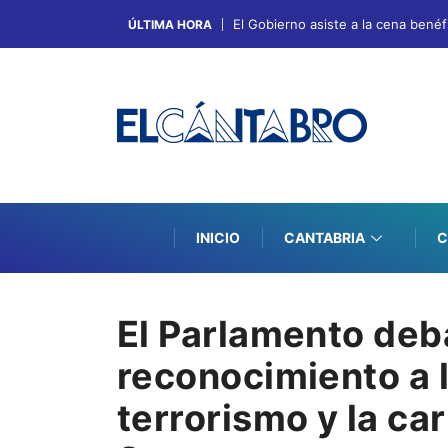
El Gobierno asiste a la cena bené
ÚLTIMA HORA
INICIO
CANTABRIA
C
El Parlamento deba
reconocimiento a l
terrorismo y la ca