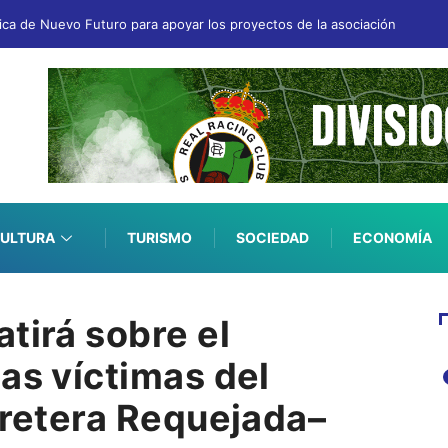
fica de Nuevo Futuro para apoyar los proyectos de la asociación
ULTURA
TURISMO
SOCIEDAD
ECONOMÍA
tirá sobre el
as víctimas del
rretera Requejada–