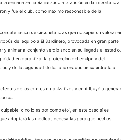
 la semana se había insistido a la afición en la importancia
eron y fue el club, como máximo responsable de la
a concatenación de circunstancias que no supieron valorar en
 autobús del equipo a El Sardinero, provocada en gran parte
 y animar al conjunto verdiblanco en su llegada al estadio.
eguridad en garantizar la protección del equipo y del
sos y de la seguridad de los aficionados en su entrada al
s efectos de los errores organizativos y contribuyó a generar
ccesos.
ulpable, o no lo es por completo”, en este caso sí es
 que adoptará las medidas necesarias para que hechos
decisión arbitral, tras escuchar al dispositivo de seguridad y