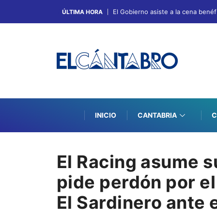
El Gobierno asiste a la cena bené
ÚLTIMA HORA
INICIO
CANTABRIA
C
El Racing asume s
pide perdón por el
El Sardinero ante 