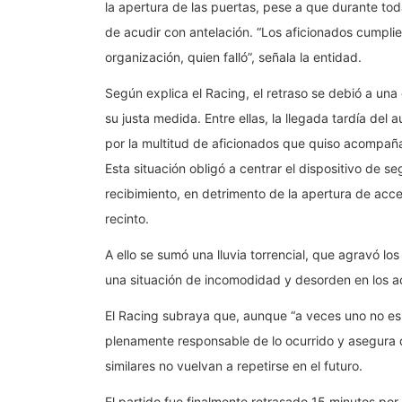
la apertura de las puertas, pese a que durante toda
de acudir con antelación. “Los aficionados cumpli
organización, quien falló”, señala la entidad.
Según explica el Racing, el retraso se debió a un
su justa medida. Entre ellas, la llegada tardía del
por la multitud de aficionados que quiso acompañar
Esta situación obligó a centrar el dispositivo de s
recibimiento, en detrimento de la apertura de acce
recinto.
A ello se sumó una lluvia torrencial, que agravó lo
una situación de incomodidad y desorden en los a
El Racing subraya que, aunque “a veces uno no es c
plenamente responsable de lo ocurrido y asegura
similares no vuelvan a repetirse en el futuro.
El partido fue finalmente retrasado 15 minutos por 