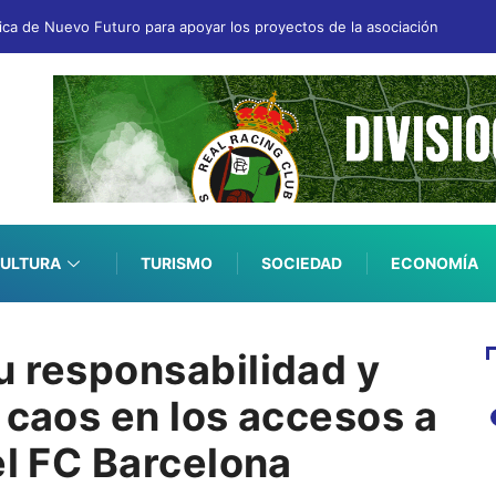
fica de Nuevo Futuro para apoyar los proyectos de la asociación
ULTURA
TURISMO
SOCIEDAD
ECONOMÍA
u responsabilidad y
 caos en los accesos a
el FC Barcelona