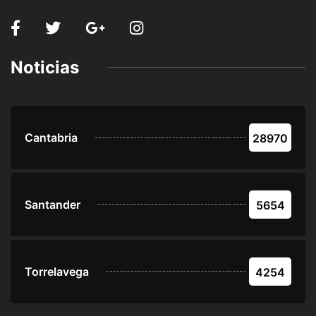
Noticias
Cantabria
28970
Santander
5654
Torrelavega
4254