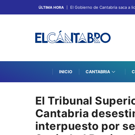
El Gobierno de Cantabria saca a l
ÚLTIMA HORA
INICIO
CANTABRIA
C
El Tribunal Superi
Cantabria desesti
interpuesto por se