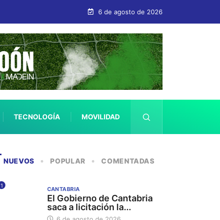
 por más de 400.000 euros
6 de agosto de 2026
TECNOLOGÍA
MOVILIDAD
SALUD
NUEVOS
POPULAR
COMENTADAS
1
CANTABRIA
El Gobierno de Cantabria
saca a licitación la...
6 de agosto de 2026