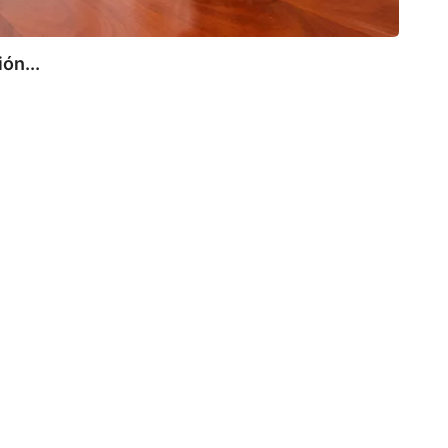
ón...
TOR
Torre
6 de