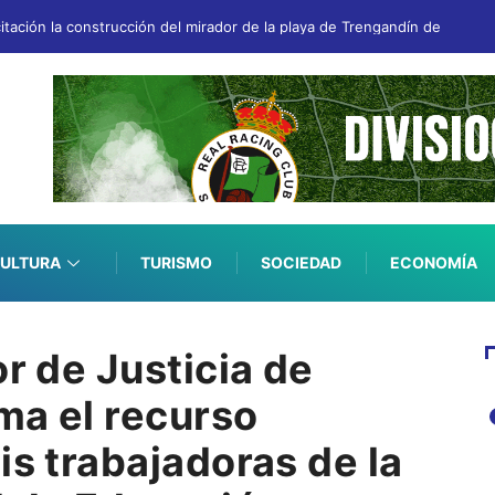
icitación la construcción del mirador de la playa de Trengandín de Noja
ULTURA
TURISMO
SOCIEDAD
ECONOMÍA
or de Justicia de
ma el recurso
is trabajadoras de la