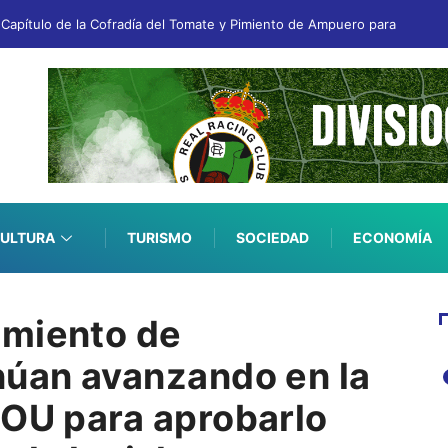
n Capítulo de la Cofradía del Tomate y Pimiento de Ampuero para apoyar 
ULTURA
TURISMO
SOCIEDAD
ECONOMÍA
amiento de
núan avanzando en la
GOU para aprobarlo