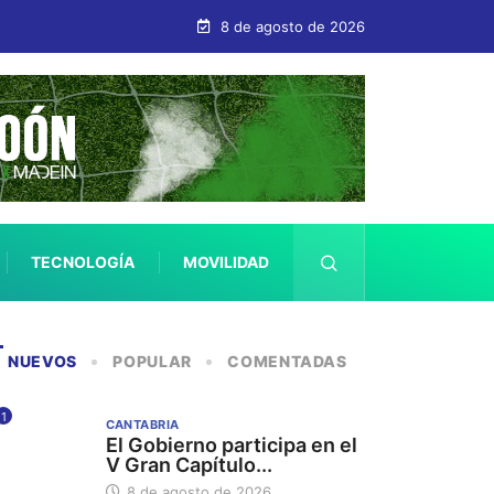
la difusión de la riqueza gastronómica cántabra
8 de agosto de 2026
TECNOLOGÍA
MOVILIDAD
SALUD
NUEVOS
POPULAR
COMENTADAS
1
CANTABRIA
El Gobierno participa en el
V Gran Capítulo...
8 de agosto de 2026