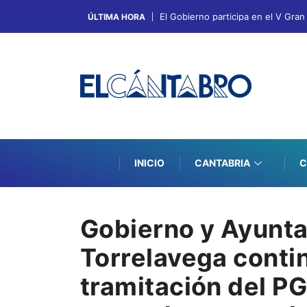
El Gobierno participa en el V Gra
ÚLTIMA HORA
INICIO
CANTABRIA
C
Gobierno y Ayunt
Torrelavega conti
tramitación del P