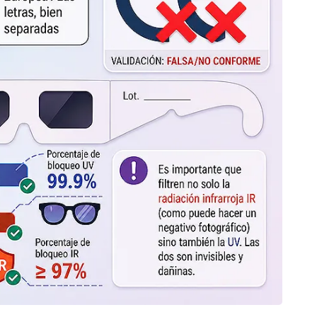
CAN
Urrut
8 de