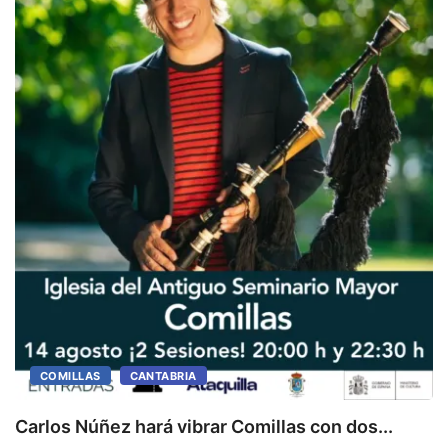
S
f
COMILLAS
CANTABRIA
Carlos Núñez hará vibrar Comillas con dos...