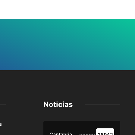
Noticias
s
Cantabria
28942