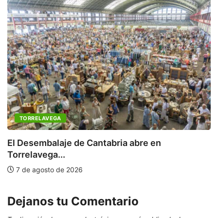
TORRELAVEGA
C
a
El Desembalaje de Cantabria abre en
Torrelavega...
7 de agosto de 2026
Dejanos tu Comentario