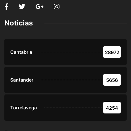
Noticias
Cantabria
28972
Santander
5656
Torrelavega
4254