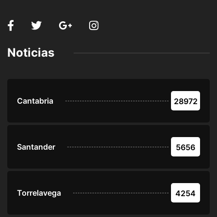
Noticias
Cantabria
28972
Santander
5656
Torrelavega
4254