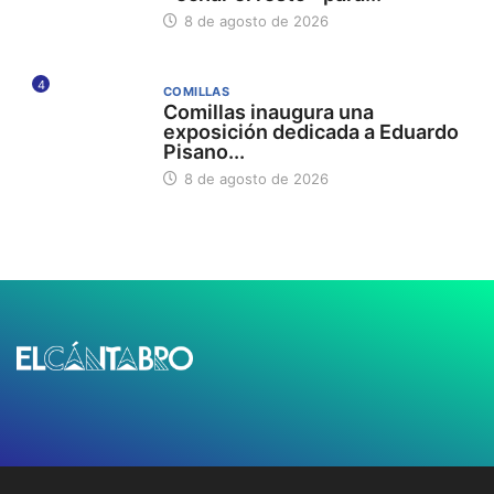
8 de agosto de 2026
4
COMILLAS
Comillas inaugura una
exposición dedicada a Eduardo
Pisano...
8 de agosto de 2026