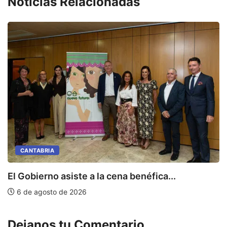
Noticias Relacionadas
CANTABRIA
E
El Gobierno asiste a la cena benéfica...
6 de agosto de 2026
Dejanos tu Comentario