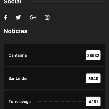
Social
Noticias
Cantabria
28932
Santander
5649
Torrelavega
4251