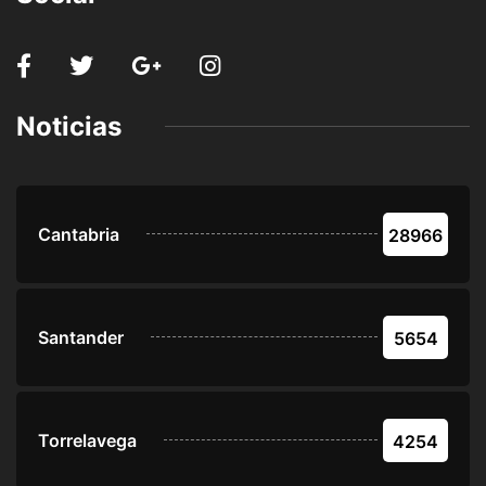
Noticias
Cantabria
28966
Santander
5654
Torrelavega
4254