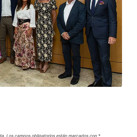
CAN
El Pl
.
6 de
da.
Los campos obligatorios están marcados con
*