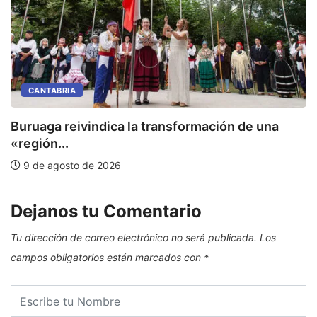
CANTABRIA
Buruaga reivindica la transformación de una
E
«región...
9 de agosto de 2026
Dejanos tu Comentario
Tu dirección de correo electrónico no será publicada.
Los
campos obligatorios están marcados con
*