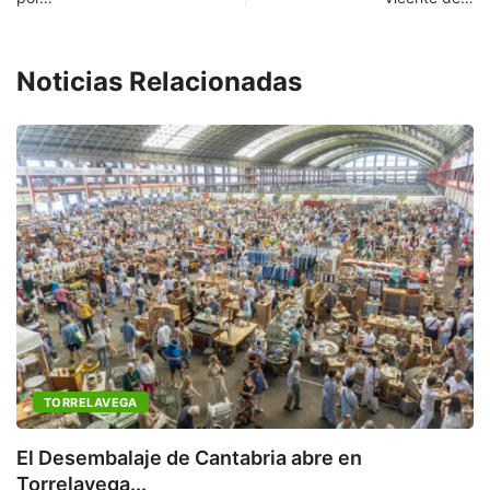
Noticias Relacionadas
TORRELAVEGA
C
a
El Desembalaje de Cantabria abre en
Torrelavega...