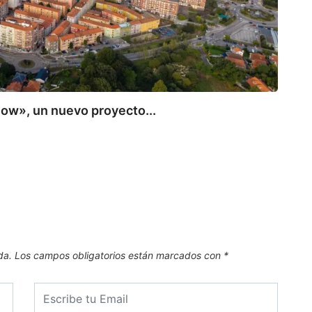
low», un nuevo proyecto...
CAN
El Mu
7 de
da.
Los campos obligatorios están marcados con
*