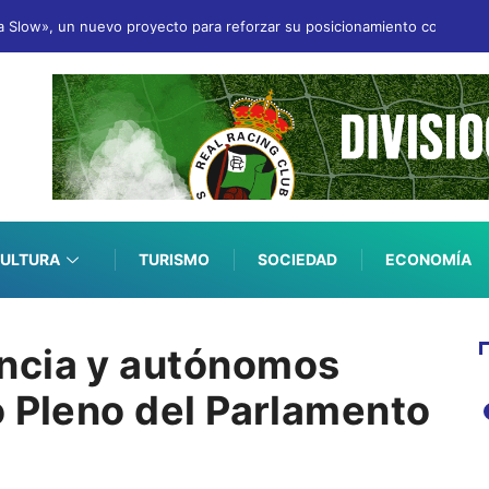
a Slow», un nuevo proyecto para reforzar su posicionamiento como desti
ULTURA
TURISMO
SOCIEDAD
ECONOMÍA
ncia y autónomos
o Pleno del Parlamento