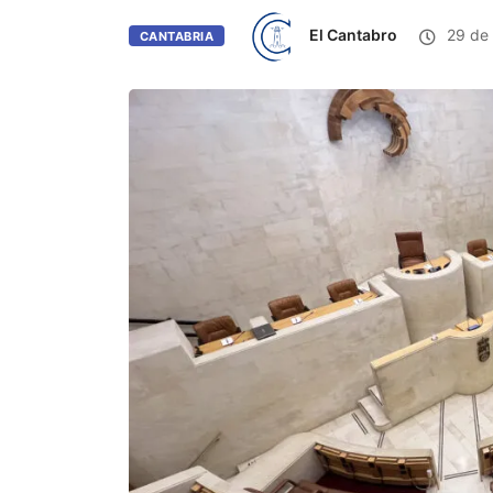
El Cantabro
29 de
CANTABRIA