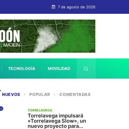
no turístico de calidad
7 de agosto de 2026
TECNOLOGÍA
MOVILIDAD
SALUD
NUEVOS
POPULAR
COMENTADAS
1
TORRELAVEGA
Torrelavega impulsará
«Torrelavega Slow», un
nuevo proyecto para...