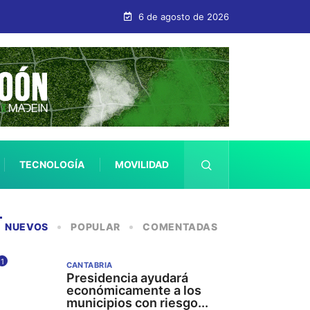
us guías de respuesta municipal
6 de agosto de 2026
TECNOLOGÍA
MOVILIDAD
SALUD
NUEVOS
POPULAR
COMENTADAS
1
CANTABRIA
Presidencia ayudará
económicamente a los
municipios con riesgo...