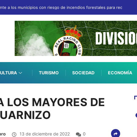
e a los municipios con riesgo de incendios forestales para redactar s
ULTURA
TURISMO
SOCIEDAD
ECONOMÍA
A LOS MAYORES DE
GUARNIZO
bro
13 de diciembre de 2022
0