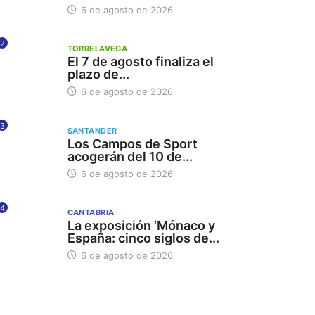
6 de agosto de 2026
2
TORRELAVEGA
El 7 de agosto finaliza el
plazo de...
6 de agosto de 2026
3
SANTANDER
Los Campos de Sport
acogerán del 10 de...
6 de agosto de 2026
4
CANTABRIA
La exposición ‘Mónaco y
España: cinco siglos de...
6 de agosto de 2026