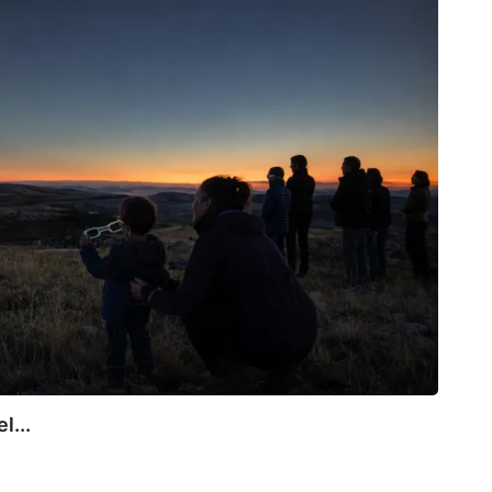
l...
CAN