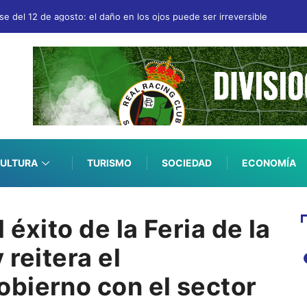
e del 12 de agosto: el daño en los ojos puede ser irreversible
ULTURA
TURISMO
SOCIEDAD
ECONOMÍA
éxito de la Feria de la
 reitera el
bierno con el sector