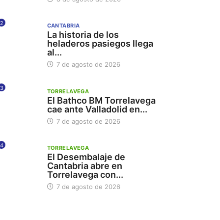
2
CANTABRIA
La historia de los
heladeros pasiegos llega
al...
7 de agosto de 2026
3
TORRELAVEGA
El Bathco BM Torrelavega
cae ante Valladolid en...
7 de agosto de 2026
4
TORRELAVEGA
El Desembalaje de
Cantabria abre en
Torrelavega con...
7 de agosto de 2026