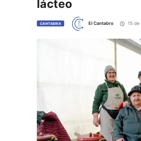
lácteo
El Cantabro
15 de 
CANTABRIA