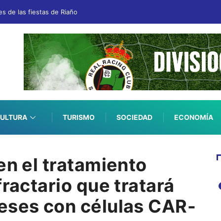
es de las fiestas de Riaño
ULTURA
TURISMO
SOCIEDAD
ECONOMÍA
en el tratamiento
fractario que tratará
eses con células CAR-