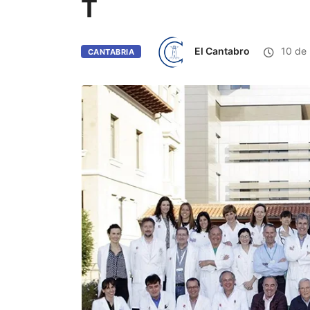
T
El Cantabro
10 de
CANTABRIA