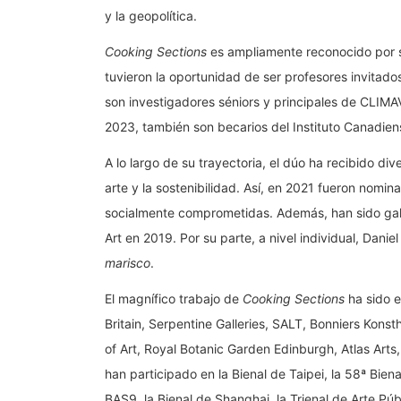
y la geopolítica.
Cooking Sections
es ampliamente reconocido por s
tuvieron la oportunidad de ser profesores invitad
son investigadores séniors y principales de CLIM
2023, también son becarios del Instituto Canadie
A lo largo de su trayectoria, el dúo ha recibido di
arte y la sostenibilidad. Así, en 2021 fueron nomin
socialmente comprometidas. Además, han sido gala
Art en 2019. Por su parte, a nivel individual, Dan
marisco
.
El magnífico trabajo de
Cooking Sections
ha sido e
Britain, Serpentine Galleries, SALT, Bonniers Kons
of Art, Royal Botanic Garden Edinburgh, Atlas Art
han participado en la Bienal de Taipei, la 58ª Biena
BAS9, la Bienal de Shanghai, la Trienal de Arte Púb