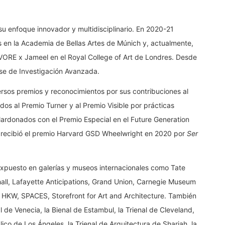
u enfoque innovador y multidisciplinario. En 2020-21
os en la Academia de Bellas Artes de Múnich y, actualmente,
AVORE x Jameel en el Royal College of Art de Londres. Desde
nse de Investigación Avanzada.
versos premios y reconocimientos por sus contribuciones al
ados al Premio Turner y al Premio Visible por prácticas
rdonados con el Premio Especial en el Future Generation
iel recibió el premio Harvard GSD Wheelwright en 2020 por
Ser
xpuesto en galerías y museos internacionales como Tate
thall, Lafayette Anticipations, Grand Union, Carnegie Museum
s, HKW, SPACES, Storefront for Art and Architecture. También
l de Venecia, la Bienal de Estambul, la Trienal de Cleveland,
lico de Los Ángeles, la Trienal de Arquitectura de Sharjah, la