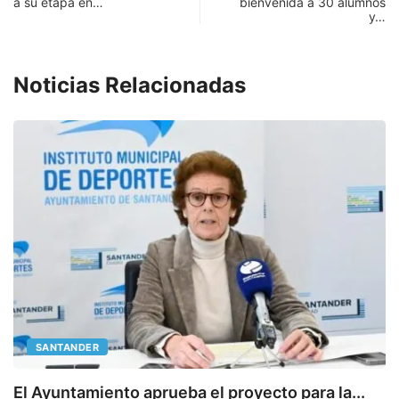
a su etapa en…
bienvenida a 30 alumnos
y…
Noticias Relacionadas
SANTANDER
E
El Ayuntamiento aprueba el proyecto para la...