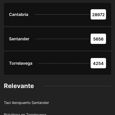
Cantabria
28972
Santander
5656
Torrelavega
4254
Relevante
Taxi Aeropuerto Santander
Psicóloga en Torrelavega