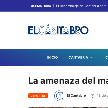
El Desembalaje de Cantabria abre 
ÚLTIMA HORA
INICIO
CANTABRIA
C
La amenaza del mar
El Cantabro
18 de a
DEPORTES