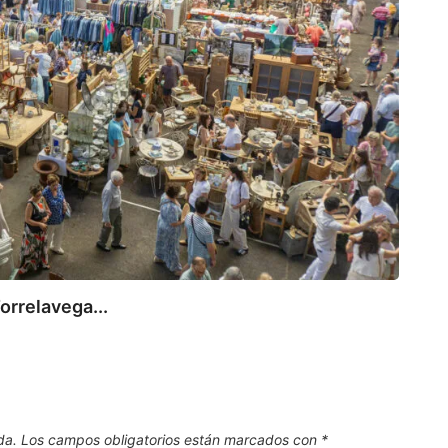
112
Canta
7 de
orrelavega...
da.
Los campos obligatorios están marcados con
*