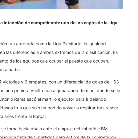
la intención de competir ante uno de los capos de la Liga
ión tan apretada como la Liga Plenitude, la igualdad
n las diferencias a ambos extremos de la clasificación. Es
iento de los equipos que ocupar el puesto que ocupan,
an a nadie.
14 victorias y 6 empates, con un diferencial de goles de +63
Tras una primera vuelta con alguna duda de más, donde se le
tonio Rama sacó el martillo ejecutor para ir dejando
idasoa Irun que solo ha podido volver a respirar tras rascar
alanes frente al Barça.
 se torna hacia abajo ante el empuje del imbatible BM
janos a falta de 5 partidos para el final de la competición.