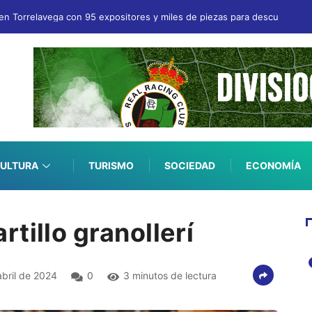
en Torrelavega con 95 expositores y miles de piezas para descubrir
ULTURA
TURISMO
SOCIEDAD
ECONOMÍA
tillo granollerí
bril de 2024
0
3 minutos de lectura