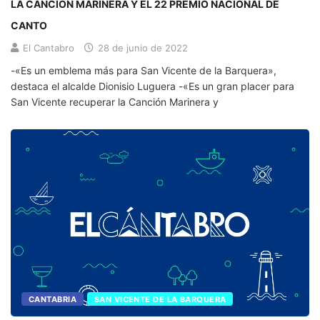
LA CANCIÓN MARINERA Y EL 22 PREMIO NACIONAL DE
CANTO
El Cantabro
28 de junio de 2022
-«Es un emblema más para San Vicente de la Barquera»,
destaca el alcalde Dionisio Luguera -«Es un gran placer para
San Vicente recuperar la Canción Marinera y
CANTABRIA
SAN VICENTE DE LA BARQUERA